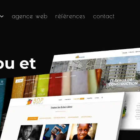
agence web
références
contact
u et