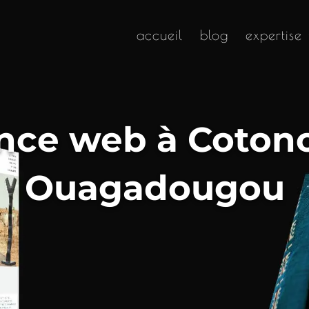
accueil
blog
expertise
nce web à Cotono
Ouagadougou