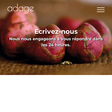
Skip
to
content
Ecrivez-nous
Nous nous engageons à vous répondre dans
les 24 heures.