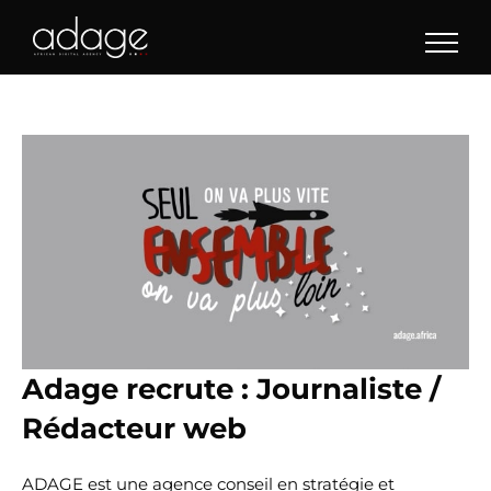
Skip
to
content
Adage recrute : Journaliste /
Rédacteur web
ADAGE est une agence conseil en stratégie et